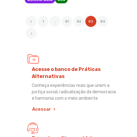
<
1
…
81
82
83
84
>
Acesse o banco de Práticas
Alternativas
Conheça experiências reais que unem a
justiça social, radicalização da democracia
e harmonia com o meio ambiente
Acessar