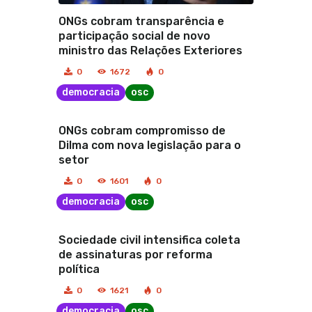
ONGs cobram transparência e
participação social de novo
ministro das Relações Exteriores
0
1672
0
democracia
osc
ONGs cobram compromisso de
Dilma com nova legislação para o
setor
0
1601
0
democracia
osc
Sociedade civil intensifica coleta
de assinaturas por reforma
política
0
1621
0
democracia
osc