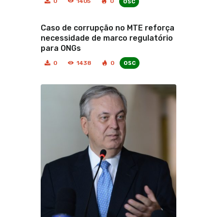
osc
0
1405
0
Caso de corrupção no MTE reforça
necessidade de marco regulatório
para ONGs
osc
0
1438
0