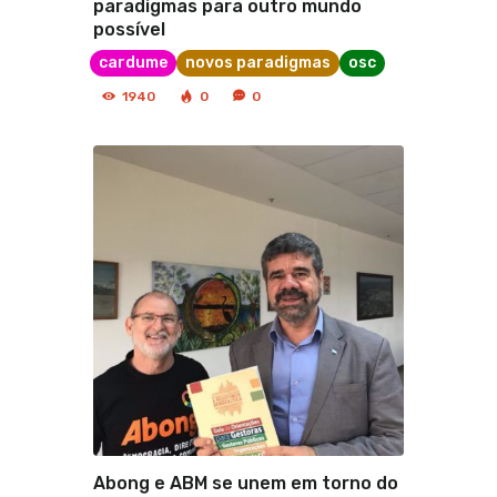
paradigmas para outro mundo
possível
cardume
novos paradigmas
osc
1940
0
0
Abong e ABM se unem em torno do