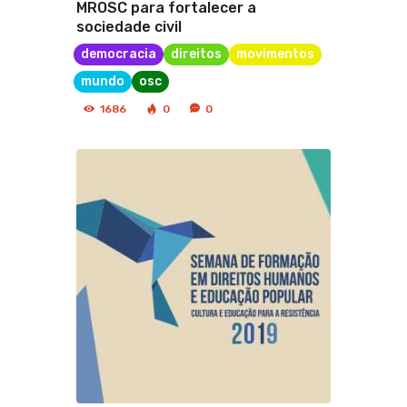
MROSC para fortalecer a
sociedade civil
democracia
direitos
movimentos
mundo
osc
1686
0
0