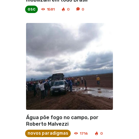
osc
1581
0
0
Água põe fogo no campo, por
Roberto Malvezzi
novos paradigmas
1716
0