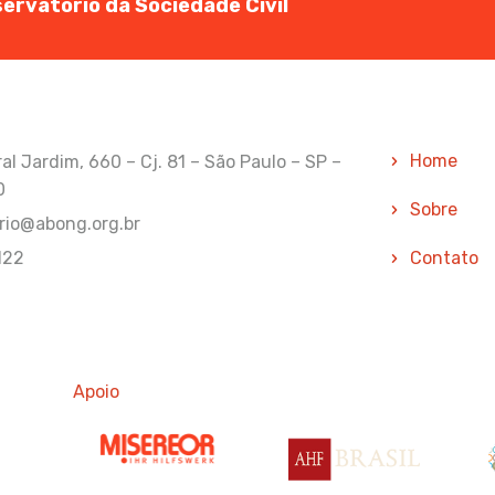
ervatório da Sociedade Civil
Home
l Jardim, 660 – Cj. 81 – São Paulo – SP –
0
Sobre
rio@abong.org.br
122
Contato
Apoio
Apoio
Ap