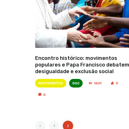
Encontro histórico: movimentos
populares e Papa Francisco debate
desigualdade e exclusão social
movimentos
osc
1601
0
0
<
1
2