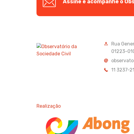
Assine e acompanhe o Obs
Rua Genera
01223-01
observato
11 3237-2
Realização