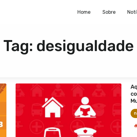
Home
Home
Sobre
Notí
Sobre
Tag: desigualdade
Notícias
Publicações
e
Contato
Aq
co
Mu
n