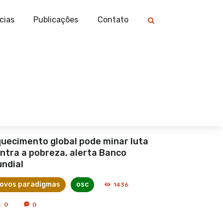
cias
Publicações
Contato
uecimento global pode minar luta
ntra a pobreza, alerta Banco
ndial
ovos paradigmas
osc
1436
0
0