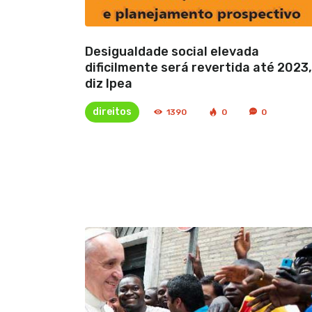
Desigualdade social elevada
dificilmente será revertida até 2023,
diz Ipea
direitos
1390
0
0