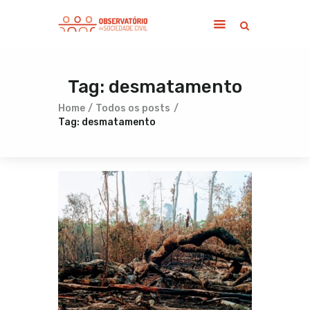
Tag: desmatamento
Home
Sobre
Home
Todos os posts
Tag: desmatamento
Notícias
Publicações
Contato