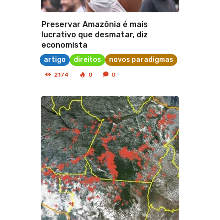
Preservar Amazônia é mais
lucrativo que desmatar, diz
economista
artigo
direitos
novos paradigmas
2174
0
0