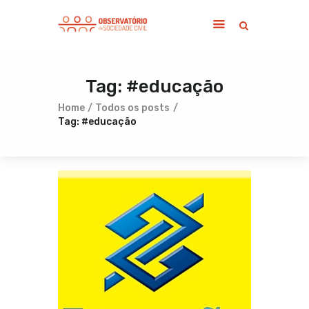
Tag: #educação
Home
Sobre
Home
Todos os posts
Tag: #educação
Notícias
Publicações
Contato