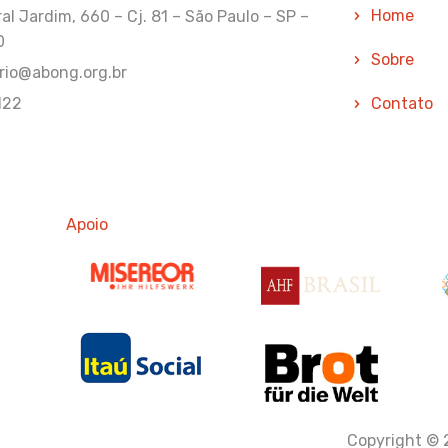
Home
l Jardim, 660 – Cj. 81 – São Paulo – SP –
0
Sobre
rio@abong.org.br
122
Contato
Apoio
Apoio
Ap
Copyright © 