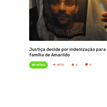
Justiça decide por indenização para
família de Amarildo
direitos
1572
0
0