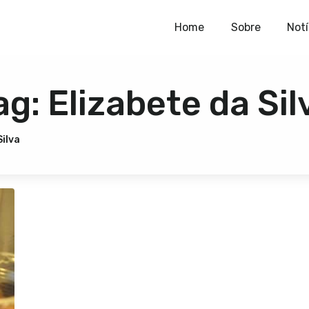
Home
Home
Sobre
Notí
Sobre
ag: Elizabete da Sil
Notícias
Publicações
Silva
Contato