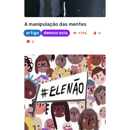
A manipulação das mentes
artigo
democracia
1796
0
0