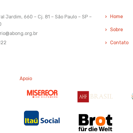
Home
l Jardim, 660 – Cj. 81 – São Paulo – SP –
0
Sobre
rio@abong.org.br
122
Contato
Apoio
Apoio
Ap