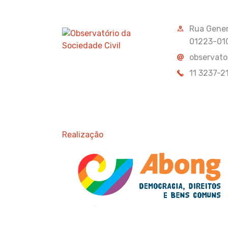
Rua Genera
01223-01
observato
11 3237-2
Realização