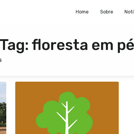
Home
Home
Sobre
Notí
Sobre
Tag: floresta em p
Notícias
Publicações
é
Contato