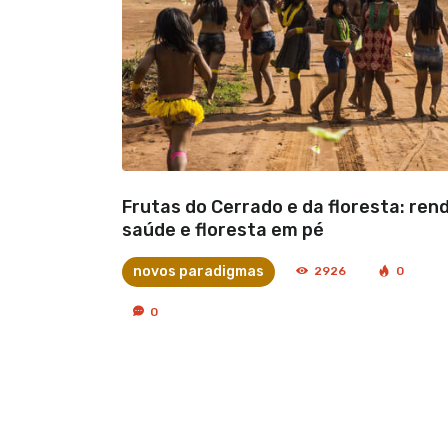
Frutas do Cerrado e da floresta: ren
saúde e floresta em pé
novos paradigmas
2926
0
0