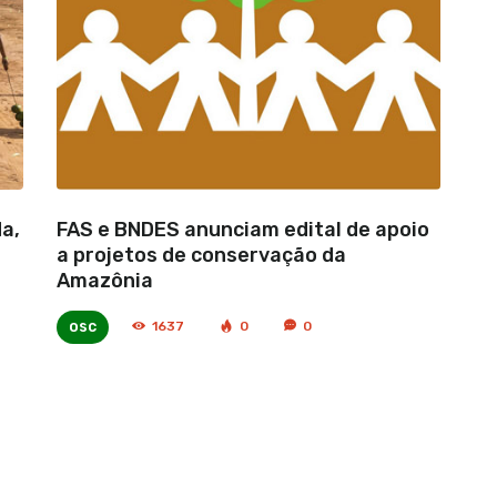
da,
FAS e BNDES anunciam edital de apoio
a projetos de conservação da
Amazônia
osc
1637
0
0