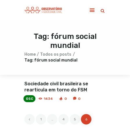
Tag: fórum social
Home
mundial
Sobre
Notícias
Home
Todos os posts
Tag: fórum social mundial
Publicações
Contato
Sociedade civil brasileira se
rearticula em torno do FSM
osc
1434
0
0
<
1
…
4
5
6