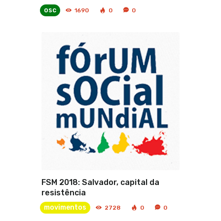
osc
1690
0
0
FSM 2018: Salvador, capital da
resistência
movimentos
2728
0
0