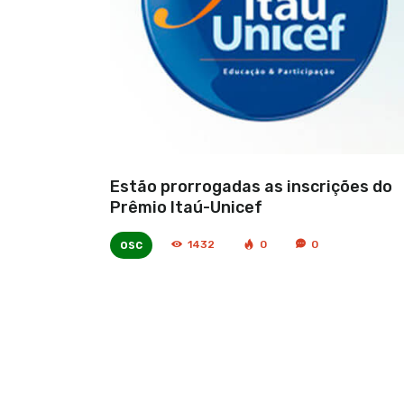
Estão prorrogadas as inscrições do
Prêmio Itaú-Unicef
osc
1432
0
0