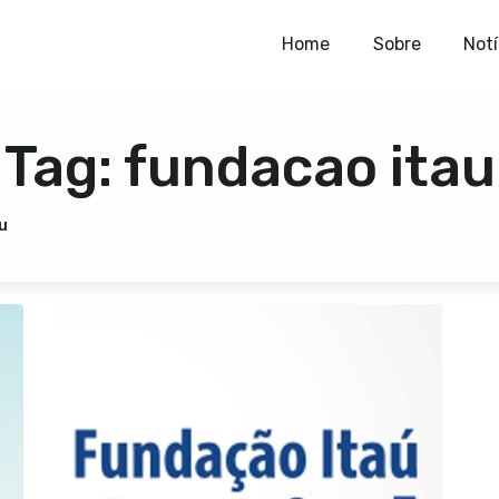
Home
Home
Sobre
Notí
Sobre
Tag: fundacao itau
Notícias
Publicações
u
Contato