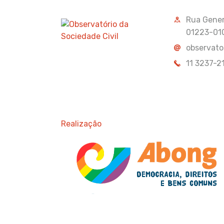
Rua Genera
01223-01
observato
11 3237-2
Realização