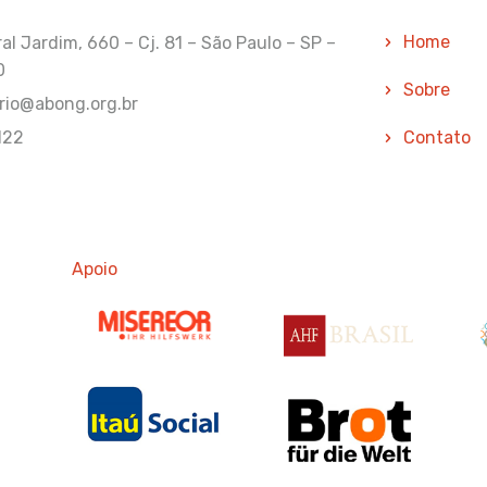
Home
l Jardim, 660 – Cj. 81 – São Paulo – SP –
0
Sobre
rio@abong.org.br
122
Contato
Apoio
Apoio
Ap