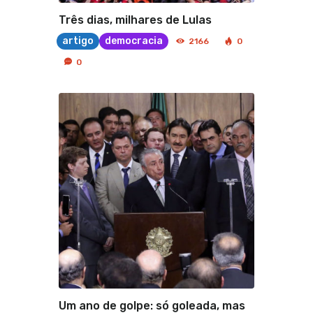
Três dias, milhares de Lulas
artigo
democracia
2166
0
0
Um ano de golpe: só goleada, mas