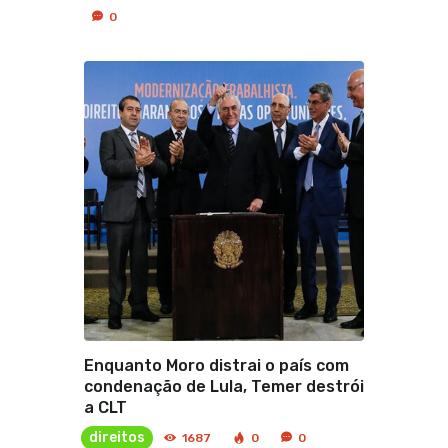
0
Enquanto Moro distrai o país com
condenação de Lula, Temer destrói
a CLT
direitos
1687
0
0