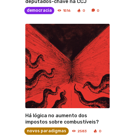
deputados-chave na CCJ
democracia
1516
0
0
Há lógica no aumento dos
impostos sobre combustíveis?
novos paradigmas
2583
0