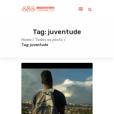
Tag: juventude
Home
Sobre
Home
Todos os posts
Tag: juventude
Notícias
Publicações
Contato