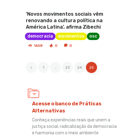
‘Novos movimentos sociais vêm
renovando a cultura política na
América Latina’, afirma Zibechi
democracia
movimentos
osc
1658
0
0
<
1
…
23
24
25
Acesse o banco de Práticas
Alternativas
Conheça experiências reais que unem a
justiça social, radicalização da democracia
e harmonia com o meio ambiente