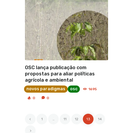
OSC lança publicação com
propostas para aliar políticas
agrícola e ambiental
novos paradigmas
osc
1695
0
0
<
1
…
11
12
13
14
>