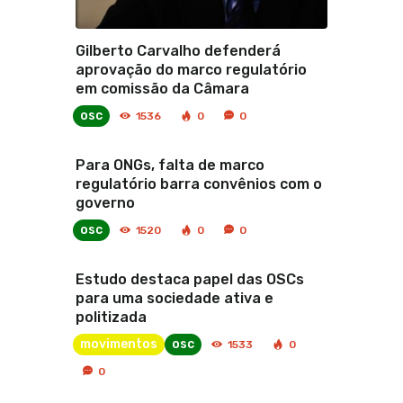
Gilberto Carvalho defenderá
aprovação do marco regulatório
em comissão da Câmara
osc
1536
0
0
Para ONGs, falta de marco
regulatório barra convênios com o
governo
osc
1520
0
0
Estudo destaca papel das OSCs
para uma sociedade ativa e
politizada
movimentos
osc
1533
0
0