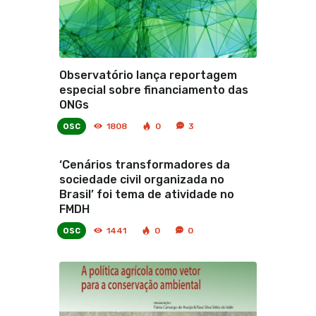
Observatório lança reportagem
especial sobre financiamento das
ONGs
osc
1808
0
3
‘Cenários transformadores da
sociedade civil organizada no
Brasil’ foi tema de atividade no
FMDH
osc
1441
0
0