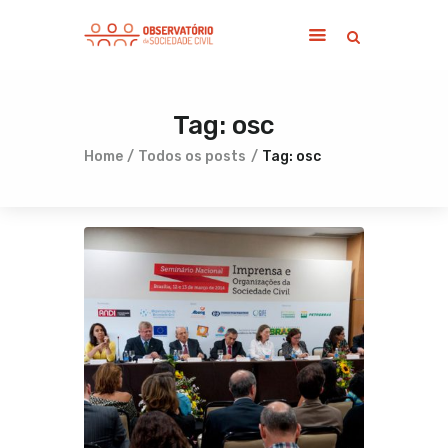
Tag: osc
Home
Sobre
Home
Todos os posts
Tag: osc
Notícias
Publicações
Contato