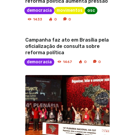
reforma política aumenta pressão
democracia
movimentos
osc
1433
0
0
Campanha faz ato em Brasília pela
oficialização de consulta sobre
reforma política
democracia
1467
0
0