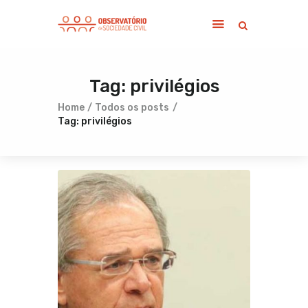
Tag: privilégios
Home
Sobre
Home
Todos os posts
Tag: privilégios
Notícias
Publicações
Contato