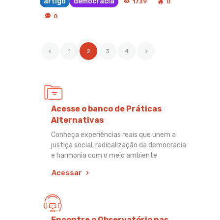
artigo
democracia
1739
0
0
<
1
2
>
3
4
Acesse o banco de Práticas
Alternativas
Conheça experiências reais que unem a
justiça social, radicalização da democracia
e harmonia com o meio ambiente
Acessar
Encontre o Observatório nas