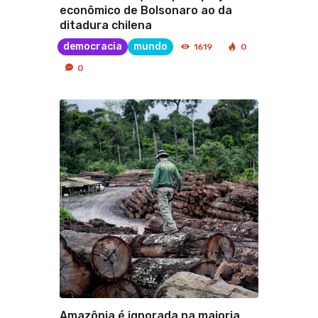
econômico de Bolsonaro ao da
ditadura chilena
democracia
mundo
1619
0
0
Amazônia é ignorada na maioria