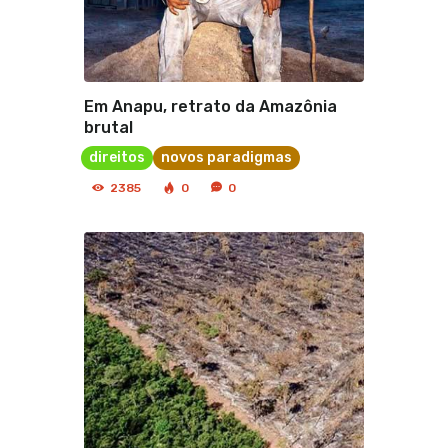
Em Anapu, retrato da Amazônia
brutal
direitos
novos paradigmas
2385
0
0