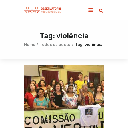
Tag: violência
Home
Sobre
Home
Todos os posts
Tag: violência
Notícias
Publicações
Contato