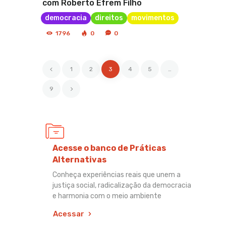
com Roberto Efrem Filho
democracia
direitos
movimentos
1796
0
0
<
1
2
3
4
5
…
>
9
Acesse o banco de Práticas
Alternativas
Conheça experiências reais que unem a
justiça social, radicalização da democracia
e harmonia com o meio ambiente
Acessar