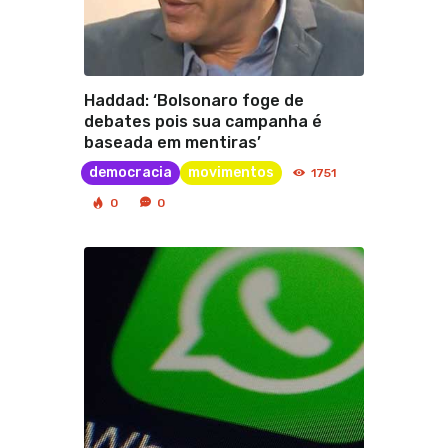
Haddad: ‘Bolsonaro foge de
debates pois sua campanha é
baseada em mentiras’
democracia
movimentos
1751
0
0