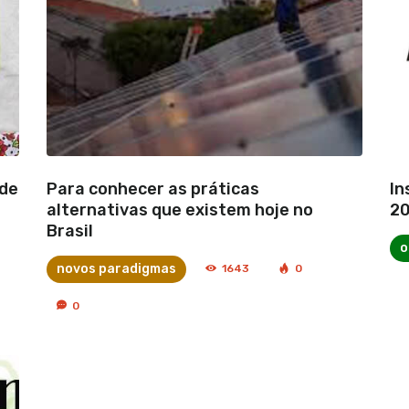
 de
Para conhecer as práticas
In
alternativas que existem hoje no
20
Brasil
o
novos paradigmas
1643
0
0