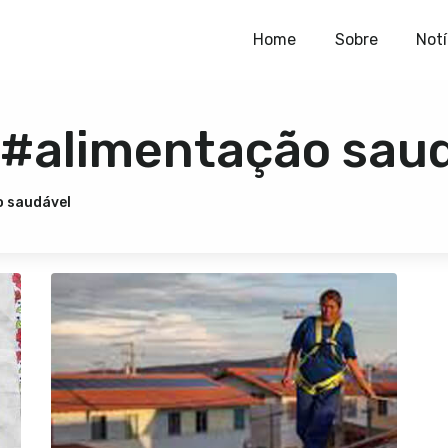
Home
Home
Sobre
Notí
Sobre
 #alimentação sau
Notícias
Publicações
o saudável
Contato