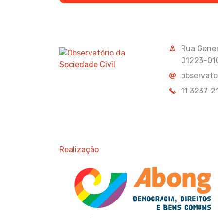
Rua Genera
01223-01
observato
11 3237-2
Realização