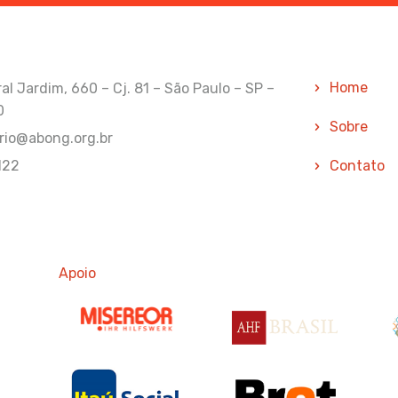
Home
l Jardim, 660 – Cj. 81 – São Paulo – SP –
0
Sobre
rio@abong.org.br
122
Contato
Apoio
Apoio
Ap