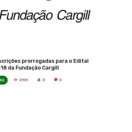
scrições prorrogadas para o Edital
18 da Fundação Cargill
sc
2901
0
0