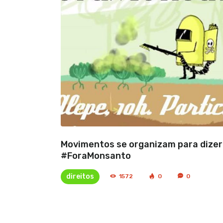
Movimentos se organizam para dizer
#ForaMonsanto
direitos
1572
0
0