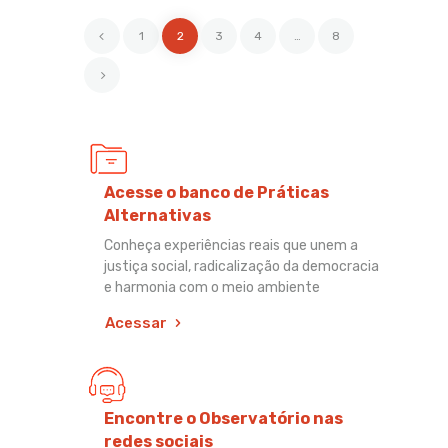
<
1
2
3
4
…
8
>
Acesse o banco de Práticas
Alternativas
Conheça experiências reais que unem a
justiça social, radicalização da democracia
e harmonia com o meio ambiente
Acessar
Encontre o Observatório nas
redes sociais