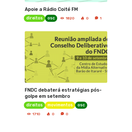
Apoie a Rádio Coité FM
direitos
osc
1820
0
1
FNDC debaterá estratégias pós-
golpe em setembro
direitos
movimentos
osc
1710
0
0