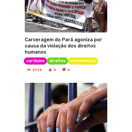
Carceragem do Pará agoniza por
causa da violação dos direitos
humanos
cardume
direitos
movimentos
2076
0
0