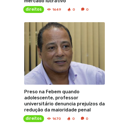
mercado lucrativo”
direitos
1649
0
0
Preso na Febem quando
adolescente, professor
universitário denuncia prejuízos da
redução da maioridade penal
direitos
1670
0
0