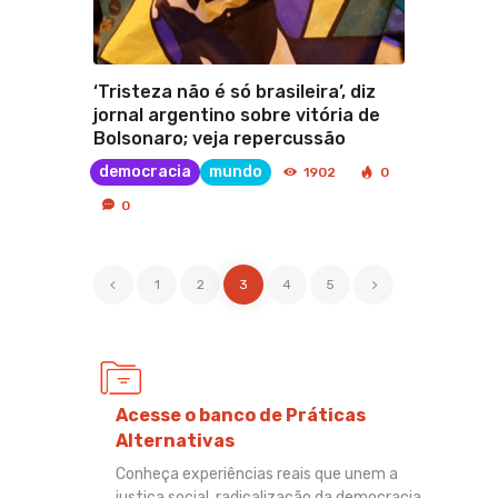
‘Tristeza não é só brasileira’, diz
jornal argentino sobre vitória de
Bolsonaro; veja repercussão
democracia
mundo
1902
0
0
<
1
2
3
>
4
5
Acesse o banco de Práticas
Alternativas
Conheça experiências reais que unem a
justiça social, radicalização da democracia