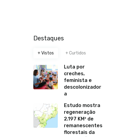
Destaques
+ Vistos
+ Curtidos
Luta por
creches,
feminista e
descolonizador
a
Estudo mostra
regeneração
2.197 KM² de
remanescentes
florestais da