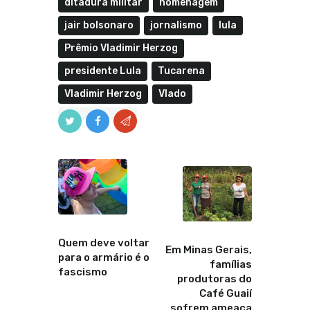
ditadura militar
homenagem
jair bolsonaro
jornalismo
lula
Prêmio Vladimir Herzog
presidente Lula
Tucarena
Vladimir Herzog
Vlado
Anterior
Proximo
Quem deve voltar
Em Minas Gerais,
para o armário é o
famílias
fascismo
produtoras do
Café Guaií
sofrem ameaça