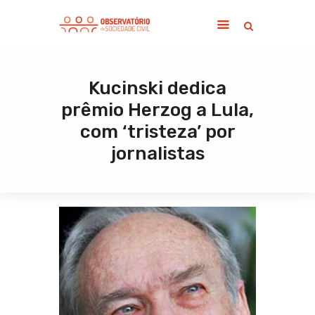
Kucinski dedica
Home
prêmio Herzog a Lula,
Sobre
com ‘tristeza’ por
Notícias
jornalistas
Publicações
Contato