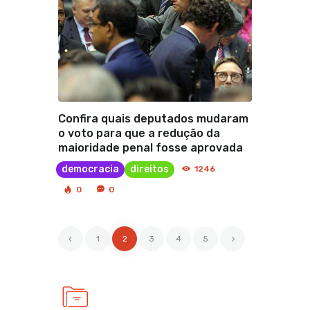
Confira quais deputados mudaram
o voto para que a redução da
maioridade penal fosse aprovada
democracia
direitos
1246
0
0
<
1
2
3
>
4
5