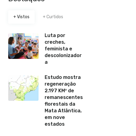
+ Vistos
+ Curtidos
Luta por
creches,
feminista e
descolonizador
a
Estudo mostra
regeneração
2.197 KM² de
remanescentes
florestais da
Mata Atlântica,
em nove
estados