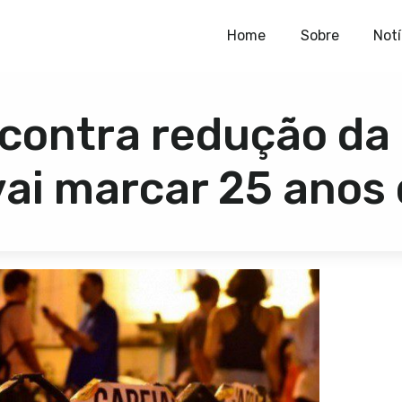
Home
Home
Sobre
Notí
Sobre
 contra redução da
Notícias
Publicações
vai marcar 25 anos
Contato