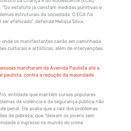
Estatuto da Criança e do Adolescente (ECA),
 “Do estatuto já constam medidas punitivas e
blemas estruturais da sociedade. O ECA foi
ser efetivado”, defende Melissa Silva,
de onde os manifestantes sairão em caminhada
es culturais e artísticas, além de intervenções
l pessoas marcharam da Avenida Paulista até a
al paulista, contra a redução da maioridade
afro, entidade que mantém cursos populares
oblemas da violência e da segurança pública não
de penal. Ele avalia que a raiz dos problemas
sões de pobreza, que “deixam os jovens sem
tunidade o ingresso no mundo do crime