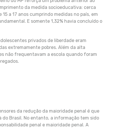
selho do MP reforça um problema anterior ao
cumprimento da medida socioeducativa: cerca
 15 a 17 anos cumprindo medidas no país, em
fundamental. E somente 1,32% havia concluído o
dolescentes privados de liberdade eram
adas extremamente pobres. Além da alta
tes não frequentavam a escola quando foram
regados.
ensores da redução da maioridade penal é que
à do Brasil. No entanto, a informação tem sido
ponsabilidade penal e maioridade penal. A