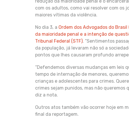
redução da maioridade penal e o encarcera
com os adultos, como vai resolver com os jo
maiores vítimas da violência.
No dia 3, a
Ordem dos Advogados do Brasil 
da maioridade penal e a intenção de quest
Tribunal Federal (STF)
. “Sentimentos passag
da população, já levaram não só a sociedade
pontos que lhes causaram profundo arrepen
“Defendemos diversas mudanças em leis qu
tempo de internação de menores, queremos
crianças e adolescentes para crimes. Quer
crimes sejam punidos, mas não queremos que
diz a nota.
Outros atos também vão ocorrer hoje em ma
final da reportagem.