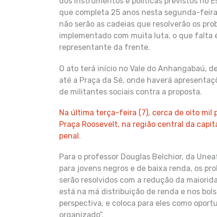
dos instrumentos e políticas previstos no 
que completa 25 anos nesta segunda-feira.
não serão as cadeias que resolverão os pro
implementado com muita luta, o que falta é 
representante da frente.
O ato terá início no Vale do Anhangabaú, 
até a Praça da Sé, onde haverá apresentaçõ
de militantes sociais contra a proposta.
Na última terça-feira (7), cerca de oito mi
Praça Roosevelt, na região central da capit
penal
.
Para o professor Douglas Belchior, da Une
para jovens negros e de baixa renda, os pr
serão resolvidos com a redução da maiorida
está na má distribuição de renda e nos bol
perspectiva, e coloca para eles como opor
organizado”.