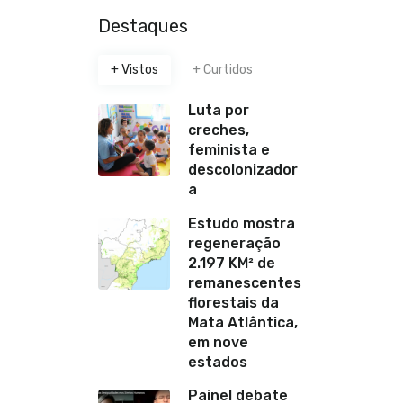
Destaques
+ Vistos
+ Curtidos
Luta por
creches,
feminista e
descolonizador
a
Estudo mostra
regeneração
2.197 KM² de
remanescentes
florestais da
Mata Atlântica,
em nove
estados
Painel debate