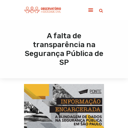
A falta de
Home
transparência na
Sobre
Segurança Pública de
Notícias
SP
Publicações
Contato