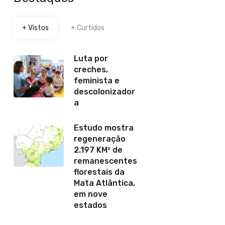
+ Vistos
+ Curtidos
Luta por
creches,
feminista e
descolonizador
a
Estudo mostra
regeneração
2.197 KM² de
remanescentes
florestais da
Mata Atlântica,
em nove
estados