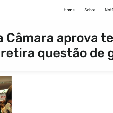
Home
Home
Sobre
Notí
Sobre
a Câmara aprova te
Notícias
Publicações
 retira questão de 
Contato