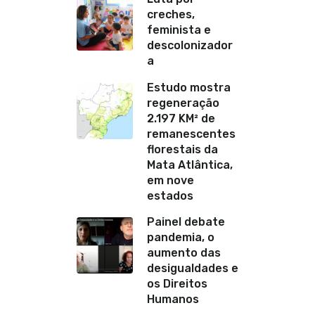
creches,
feminista e
descolonizador
a
Estudo mostra
regeneração
2.197 KM² de
remanescentes
florestais da
Mata Atlântica,
em nove
estados
Painel debate
pandemia, o
aumento das
desigualdades e
os Direitos
Humanos