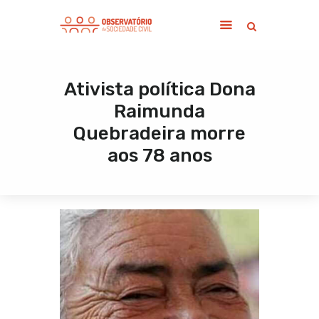
Ativista política Dona
Home
Raimunda
Sobre
Quebradeira morre
Notícias
aos 78 anos
Publicações
Contato