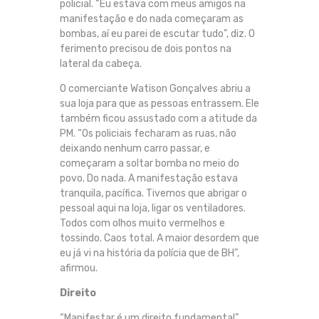
policial. “Eu estava com meus amigos na
manifestação e do nada começaram as
bombas, aí eu parei de escutar tudo”, diz. O
ferimento precisou de dois pontos na
lateral da cabeça.
O comerciante Watison Gonçalves abriu a
sua loja para que as pessoas entrassem. Ele
também ficou assustado com a atitude da
PM. “Os policiais fecharam as ruas, não
deixando nenhum carro passar, e
começaram a soltar bomba no meio do
povo. Do nada. A manifestação estava
tranquila, pacífica. Tivemos que abrigar o
pessoal aqui na loja, ligar os ventiladores.
Todos com olhos muito vermelhos e
tossindo. Caos total. A maior desordem que
eu já vi na história da polícia que de BH”,
afirmou.
Direito
“Manifestar é um direito fundamental”,