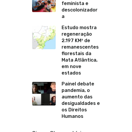
feminista e
descolonizador
a
Estudo mostra
regeneração
2.197 KM² de
remanescentes
florestais da
Mata Atlântica,
em nove
estados
Painel debate
pandemia, o
aumento das
desigualdades e
os Direitos
Humanos