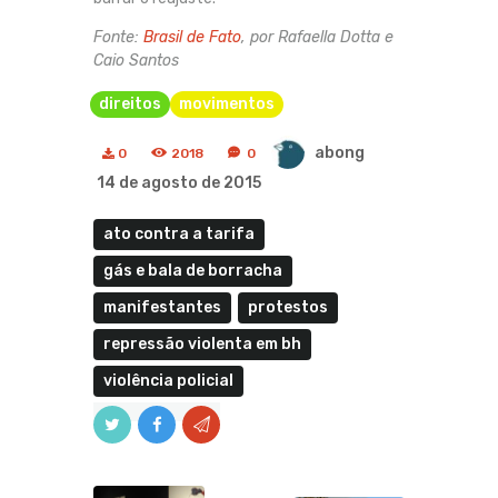
Fonte:
Brasil de Fato
, por Rafaella Dotta e
Caio Santos
direitos
movimentos
abong
0
2018
0
14 de agosto de 2015
ato contra a tarifa
gás e bala de borracha
manifestantes
protestos
repressão violenta em bh
violência policial