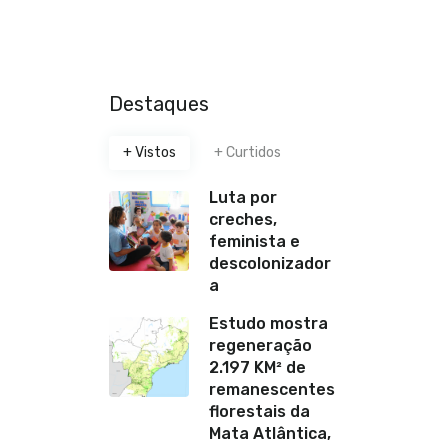
Destaques
+ Vistos
+ Curtidos
Luta por
creches,
feminista e
descolonizador
a
Estudo mostra
regeneração
2.197 KM² de
remanescentes
florestais da
Mata Atlântica,