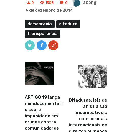
abong
0
1508
0
9 de dezembro de 2014
democracia
ditadura
transparência
Anterior
Proximo
ARTIGO 19 lança
Ditaduras: leis de
minidocumentári
anistia são
o sobre
incompatíveis
impunidade em
com normais
crimes contra
internacionais de
comunicadores
direitos humanos