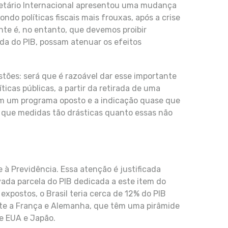
etário Internacional apresentou uma mudança
do políticas fiscais mais frouxas, após a crise
nte é, no entanto, que devemos proibir
da do PIB, possam atenuar os efeitos
tões: será que é razoável dar esse importante
icas públicas, a partir da retirada de uma
om um programa oposto e a indicação quase que
á que medidas tão drásticas quanto essas não
 à Previdência. Essa atenção é justificada
vada parcela do PIB dedicada a este item do
postos, o Brasil teria cerca de 12% do PIB
nte a França e Alemanha, que têm uma pirâmide
de EUA e Japão.