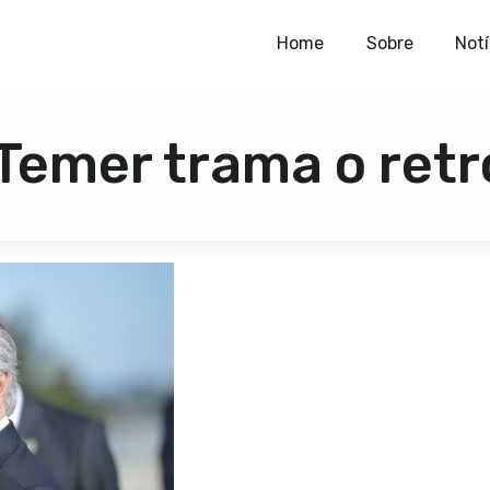
Home
Home
Sobre
Notí
Sobre
Temer trama o retr
Notícias
Publicações
Contato