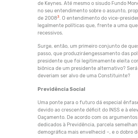
de Keynes. Até mesmo o sisudo Fundo Mon
no seu entendimento sobre o assunto, propon
3
de 2008
. O entendimento do vice-preside
legalmente políticas que, frente a uma que
recessivos.
Surge, então, um primeiro conjunto de ques
passo, que produziráengessamento das polít
presidente que foi legitimamente eleita c
biônica de um presidente alternativo? Ser
deveriam ser alvo de uma Constituinte?
Previdência Social
Uma ponte para o futuro dá especial ênfase
devido ao crescente déficit do INSS e à ele
Oaçamento. De acordo com os argumentos ex
dedicados à Previdência, parcela semelha
demográfica mais envelhecid –, e o dobro 