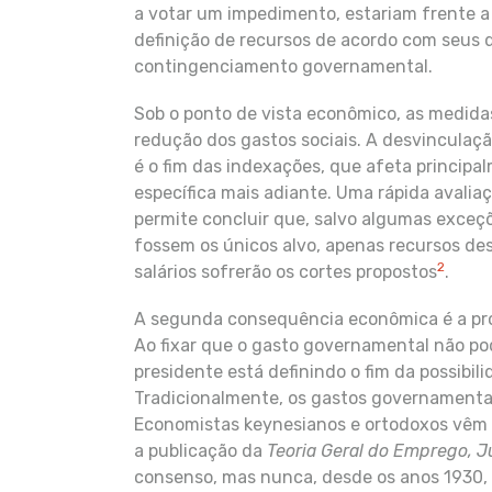
a votar um impedimento, estariam frente 
definição de recursos de acordo com seus d
contingenciamento governamental.
Sob o ponto de vista econômico, as medida
redução dos gastos sociais. A desvinculaç
é o fim das indexações, que afeta principal
específica mais adiante. Uma rápida avali
permite concluir que, salvo algumas exceç
fossem os únicos alvo, apenas recursos de
2
salários sofrerão os cortes propostos
.
A segunda consequência econômica é a proib
Ao fixar que o gasto governamental não pod
presidente está definindo o fim da possibilid
Tradicionalmente, os gastos governamentai
Economistas keynesianos e ortodoxos vêm
a publicação da
Teoria Geral
do Emprego, J
consenso, mas nunca, desde os anos 1930, 