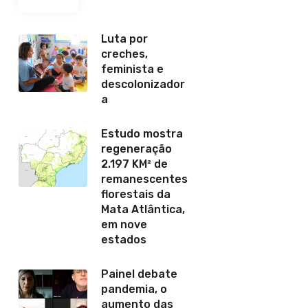
Luta por
creches,
feminista e
descolonizador
a
Estudo mostra
regeneração
2.197 KM² de
remanescentes
florestais da
Mata Atlântica,
em nove
estados
Painel debate
pandemia, o
aumento das