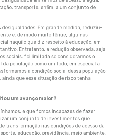
a desigualdade em termos de acesso à água,
ação, transporte, enfim, a um conjunto de
s desigualdades. Em grande medida, reduziu-
rente e, de modo muito tênue, algumas
cial naquilo que diz respeito à educação, em
antivo. Entretanto, a redução observada, seja
s sociais, foi limitada se considerarmos o
al da população como um todo, em especial a
ansformamos a condição social dessa população;
, ainda que essa situação de risco tenha
litou um avanço maior?
tínhamos, e que fomos incapazes de fazer
nizar um conjunto de investimentos que
de transformação nas condições de acesso da
sporte, educação, previdência, meio ambiente.