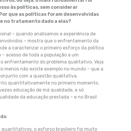
tivos, ou seja, o mais fundamental foi
sso às políticas, sem considerar
or que as políticas foram desenvolvidas
 no tratamento dado a elas?
cional – quando analisamos a experiência de
esenvolvidos – mostra que o enfrentamento da
e a caracterizar o primeiro esforço da política
o – acesso de toda a população a um
 o enfrentamento do problema qualitativo. Veja
pelo menos não existe exemplo no mundo – que a
onjunto com a questão qualitativa.
to quantitativamente no primeiro momento,
 vezes educação de má qualidade, e só
ualidade da educação prestada – e no Brasil
ado
antitativos, o esforço brasileiro foi muito