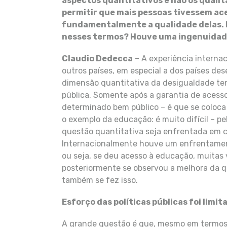
aspectos quantitativos e não os qualita
permitir que mais pessoas tivessem ace
fundamentalmente a qualidade delas. P
nesses termos? Houve uma ingenuidade
Claudio Dedecca
– A experiência interna
outros países, em especial a dos países d
dimensão quantitativa da desigualdade tend
pública. Somente após a garantia de acess
determinado bem público – é que se coloca
o exemplo da educação: é muito difícil – 
questão quantitativa seja enfrentada em c
Internacionalmente houve um enfrentamen
ou seja, se deu acesso à educação, muitas
posteriormente se observou a melhora da q
também se fez isso.
Esforço das políticas públicas foi limit
A grande questão é que, mesmo em termos qu