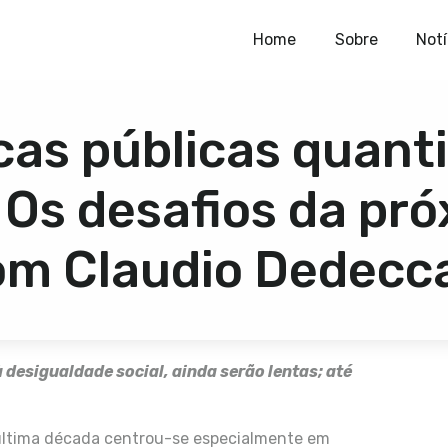
Home
Home
Sobre
Notí
Sobre
icas públicas quanti
Notícias
Publicações
. Os desafios da pr
Contato
om Claudio Dedecca
 desigualdade social, ainda serão lentas; até
 última década centrou-se especialmente em