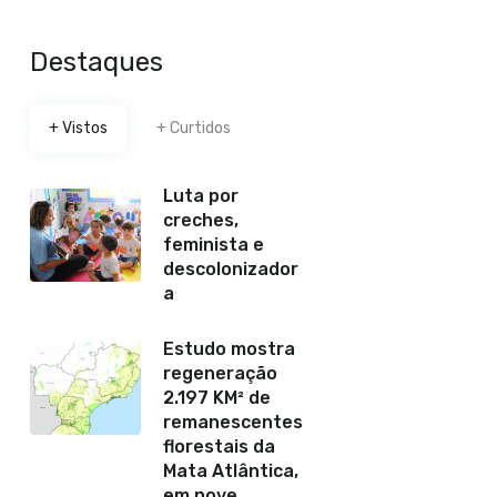
Destaques
+ Vistos
+ Curtidos
Luta por
creches,
feminista e
descolonizador
a
Estudo mostra
regeneração
2.197 KM² de
remanescentes
florestais da
Mata Atlântica,
em nove