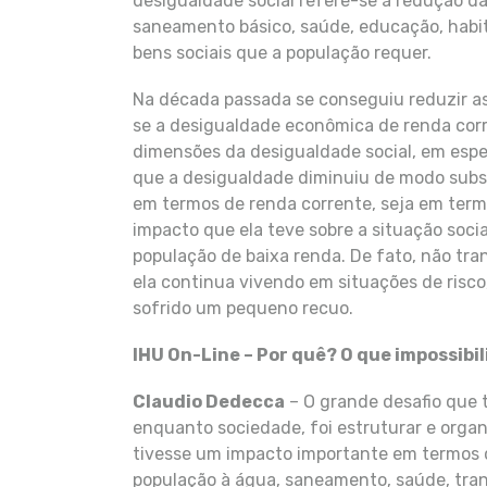
desigualdade social refere-se à redução d
saneamento básico, saúde, educação, habit
bens sociais que a população requer.
Na década passada se conseguiu reduzir a
se a desigualdade econômica de renda cor
dimensões da desigualdade social, em espe
que a desigualdade diminuiu de modo subst
em termos de renda corrente, seja em termo
impacto que ela teve sobre a situação soci
população de baixa renda. De fato, não tr
ela continua vivendo em situações de risco
sofrido um pequeno recuo.
IHU On-Line – Por quê?
O que impossibi
Claudio Dedecca
– O grande desafio que 
enquanto sociedade, foi estruturar e orga
tivesse um impacto importante em termos 
população à água, saneamento, saúde, tran