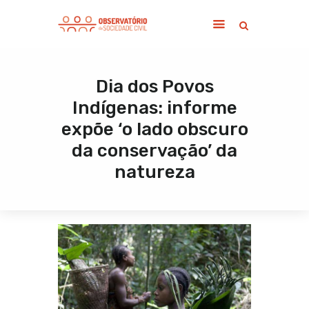
Dia dos Povos
Home
Indígenas: informe
Sobre
expõe ‘o lado obscuro
Notícias
da conservação’ da
Publicações
natureza
Contato