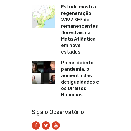
Estudo mostra
regeneração
2.197 KM² de
remanescentes
florestais da
Mata Atlântica,
em nove
estados
Painel debate
pandemia, o
aumento das
desigualdades e
os Direitos
Humanos
Siga o Observatório