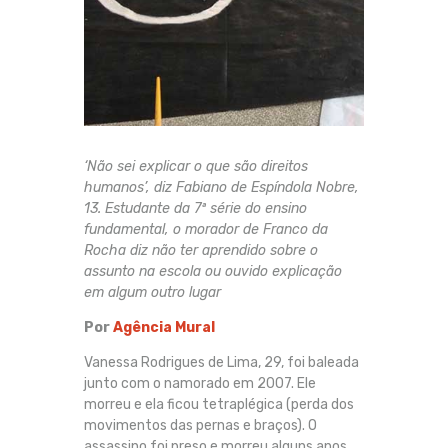
‘Não sei explicar o que são direitos
humanos’, diz Fabiano de Espíndola Nobre,
13. Estudante da 7ª série do ensino
fundamental, o morador de Franco da
Rocha diz não ter aprendido sobre o
assunto na escola ou ouvido explicação
em algum outro lugar
Por
Agência Mural
Vanessa Rodrigues de Lima, 29, foi baleada
junto com o namorado em 2007. Ele
morreu e ela ficou tetraplégica (perda dos
movimentos das pernas e braços). O
assassino foi preso e morreu alguns anos