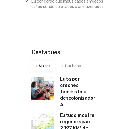
Eu concordo que meus dados enviados
estão sendo coletados e armazenados.
*
Destaques
+ Vistos
+ Curtidos
Luta por
creches,
feminista e
descolonizador
a
Estudo mostra
regeneração
2.197 KM² de