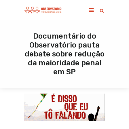
Documentário do
Home
Observatório pauta
Sobre
debate sobre redução
Notícias
da maioridade penal
Publicações
em SP
Contato