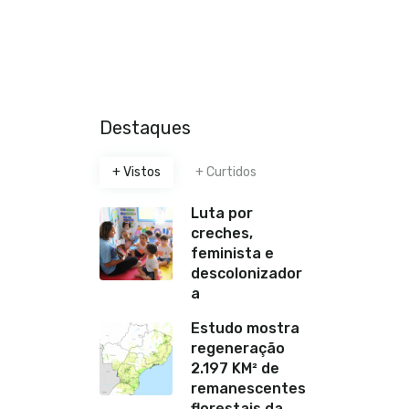
Destaques
+ Vistos
+ Curtidos
Luta por
creches,
feminista e
descolonizador
a
Estudo mostra
regeneração
2.197 KM² de
remanescentes
florestais da