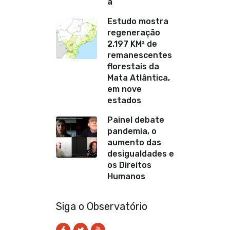
a
Estudo mostra
regeneração
2.197 KM² de
remanescentes
florestais da
Mata Atlântica,
em nove
estados
Painel debate
pandemia, o
aumento das
desigualdades e
os Direitos
Humanos
Siga o Observatório