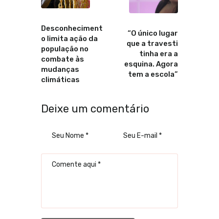
Anterior
Proximo
Desconheciment
“O único lugar
o limita ação da
que a travesti
população no
tinha era a
combate às
esquina. Agora
mudanças
tem a escola”
climáticas
Deixe um comentário