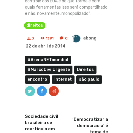
controle dos EUA e de que forma e com
quais ferramentas isso será compartilhado
e não, novamente, monopolizado”.
direitos
abong
0
1391
0
22 de abril de 2014
#ArenaNETmundial
#MarcoCivilUrgente
Direitos
encontro
internet
são paulo
Anterior
Proximo
Sociedade civil
‘Democratizar a
brasileira se
democracia’ é
rearticula em
tema de