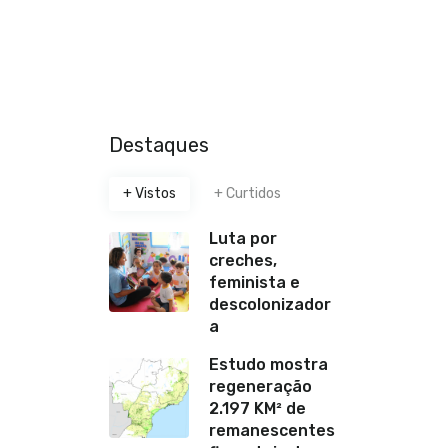
Destaques
+ Vistos
+ Curtidos
Luta por
creches,
feminista e
descolonizador
a
Estudo mostra
regeneração
2.197 KM² de
remanescentes