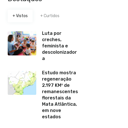
+ Vistos
+ Curtidos
Luta por
creches,
feminista e
descolonizador
a
Estudo mostra
regeneração
2.197 KM² de
remanescentes
florestais da
Mata Atlântica,
em nove
estados