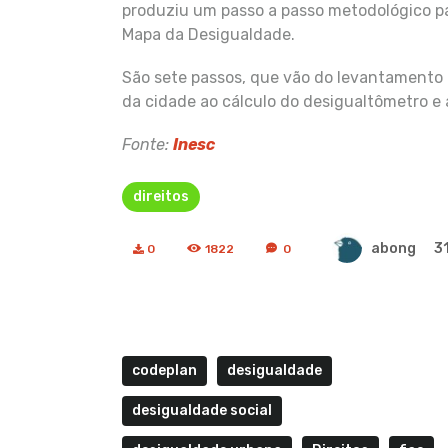
produziu um passo a passo metodológico pa
Mapa da Desigualdade.
São sete passos, que vão do levantamento 
da cidade ao cálculo do desigualtômetro e 
Fonte:
Inesc
direitos
abong
3
0
1822
0
codeplan
desigualdade
desigualdade social