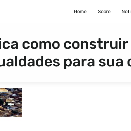
Home
Home
Sobre
Notí
Sobre
ica como construi
Notícias
Publicações
ualdades para sua 
Contato