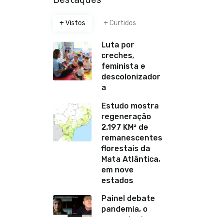
+ Vistos
+ Curtidos
Luta por
creches,
feminista e
descolonizador
a
Estudo mostra
regeneração
2.197 KM² de
remanescentes
florestais da
Mata Atlântica,
em nove
estados
Painel debate
pandemia, o