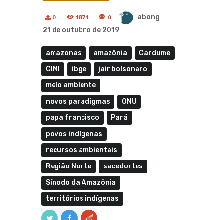
abong
0
1871
0
21 de outubro de 2019
amazonas
amazônia
Cardume
CIMI
ibge
jair bolsonaro
meio ambiente
novos paradigmas
ONU
papa francisco
Pará
povos indígenas
recursos ambientais
Região Norte
sacedortes
Sínodo da Amazônia
territórios indígenas