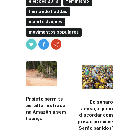
eleicoes 2018
feminismo
fernando haddad
manifestações
movimentos populares
Anterior
Proximo
Projeto permite
Bolsonaro
asfaltar estrada
ameaça quem
na Amazônia sem
discordar com
licença
prisão ou exílio:
‘Serão banidos’