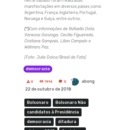
neste sábado foram realizadas
manifestações em diversos países como
Argentina, França, Inglaterra, Portugal,
Noruega e Suíça, entre outros.
(*)
Com informações de Rafaella Dota,
Vanessa Gonzaga, Cecília Figueiredo,
Cristiane Sampaio, Lilian Campelo e
Wálmaro Paz.
(Foto: Julia Dolce/Brasil de Fato)
democracia
abong
0
1914
0
22 de outubro de 2018
Bolsonaro
Bolsonaro Não
candidatos à Presidência
democracia
ditadura