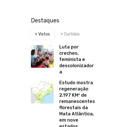
Destaques
+ Vistos
+ Curtidos
Luta por
creches,
feminista e
descolonizador
a
Estudo mostra
regeneração
2.197 KM² de
remanescentes
florestais da
Mata Atlântica,
em nove
estados