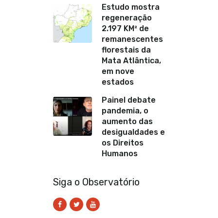
Estudo mostra
regeneração
2.197 KM² de
remanescentes
florestais da
Mata Atlântica,
em nove
estados
Painel debate
pandemia, o
aumento das
desigualdades e
os Direitos
Humanos
Siga o Observatório