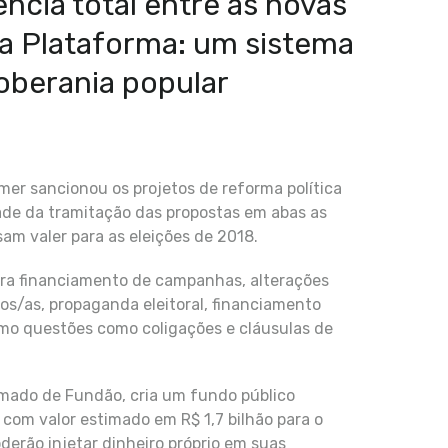
ncia total entre as novas
a Plataforma: um sistema
soberania popular
emer sancionou os projetos de reforma política
ade da tramitação das propostas em abas as
am valer para as eleições de 2018.
ara financiamento de campanhas, alterações
os/as, propaganda eleitoral, financiamento
mo questões como coligações e cláusulas de
hamado de Fundão, cria um fundo público
om valor estimado em R$ 1,7 bilhão para o
erão injetar dinheiro próprio em suas