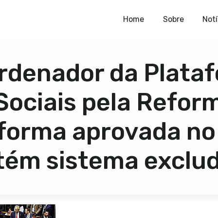
Home
Home
Sobre
Notí
Sobre
rdenador da Plata
Notícias
Publicações
ociais pela Refor
Contato
reforma aprovada n
ém sistema exclu