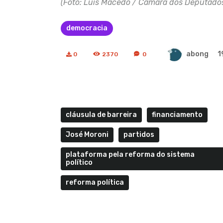
(Foto: Luis Macedo / Câmara dos Deputado
democracia
abong
1
0
2370
0
cláusula de barreira
financiamento
José Moroni
partidos
plataforma pela reforma do sistema
político
reforma política