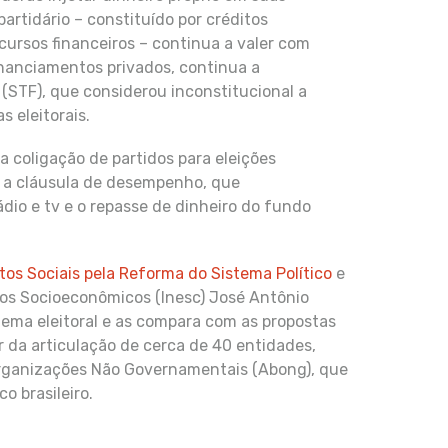
rtidário – constituído por créditos
cursos financeiros – continua a valer com
inanciamentos privados, continua a
(STF), que considerou inconstitucional a
 eleitorais.
 coligação de partidos para eleições
e a cláusula de desempenho, que
io e tv e o repasse de dinheiro do fundo
os Sociais pela Reforma do Sistema Político
e
os Socioeconômicos (Inesc) José Antônio
tema eleitoral e as compara com as propostas
r da articulação de cerca de 40 entidades,
 Organizações Não Governamentais (Abong), que
o brasileiro.