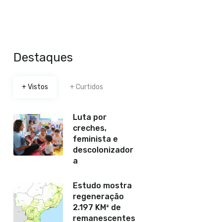
Destaques
+ Vistos
+ Curtidos
Luta por
creches,
feminista e
descolonizador
a
Estudo mostra
regeneração
2.197 KM² de
remanescentes