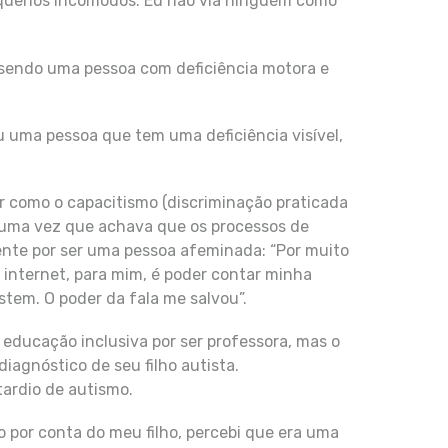
equenos incômodos. Eu não via ninguém como
do sendo uma pessoa com deficiência motora e
u uma pessoa que tem uma deficiência visível,
 como o capacitismo (discriminação praticada
, uma vez que achava que os processos de
nte por ser uma pessoa afeminada: “Por muito
a internet, para mim, é poder contar minha
stem. O poder da fala me salvou”.
 educação inclusiva por ser professora, mas o
agnóstico de seu filho autista.
tardio de autismo.
 por conta do meu filho, percebi que era uma