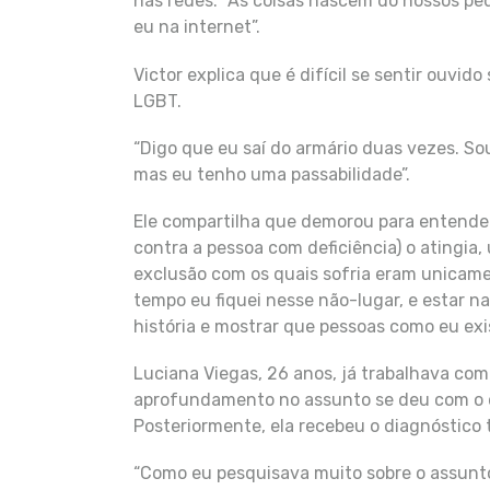
nas redes: “As coisas nascem do nossos p
eu na internet”.
Victor explica que é difícil se sentir ouvi
LGBT.
“Digo que eu saí do armário duas vezes. So
mas eu tenho uma passabilidade”.
Ele compartilha que demorou para entender
contra a pessoa com deficiência) o atingia
exclusão com os quais sofria eram unicame
tempo eu fiquei nesse não-lugar, e estar n
história e mostrar que pessoas como eu exi
Luciana Viegas, 26 anos, já trabalhava com
aprofundamento no assunto se deu com o di
Posteriormente, ela recebeu o diagnóstico 
“Como eu pesquisava muito sobre o assunto