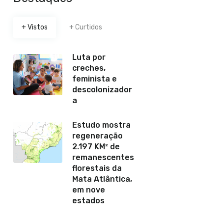
+ Vistos
+ Curtidos
Luta por
creches,
feminista e
descolonizador
a
Estudo mostra
regeneração
2.197 KM² de
remanescentes
florestais da
Mata Atlântica,
em nove
estados