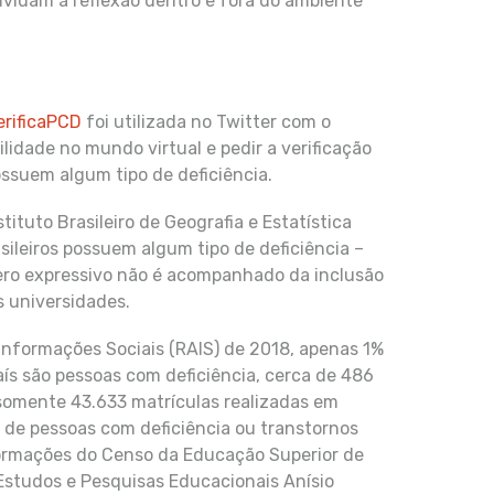
nvidam à reflexão dentro e fora do ambiente
erificaPCD
foi utilizada no Twitter com o
ilidade no mundo virtual e pedir a verificação
ssuem algum tipo de deficiência.
ituto Brasileiro de Geografia e Estatística
ileiros possuem algum tipo de deficiência –
ero expressivo não é acompanhado da inclusão
 universidades.
nformações Sociais (RAIS) de 2018, apenas 1%
ís são pessoas com deficiência, cerca de 486
 somente 43.633 matrículas realizadas em
 de pessoas com deficiência ou transtornos
ormações do Censo da Educação Superior de
 Estudos e Pesquisas Educacionais Anísio