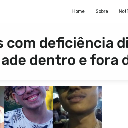
Home
Home
Sobre
Notí
Sobre
 com deficiência 
Notícias
Publicações
dade dentro e fora 
Contato