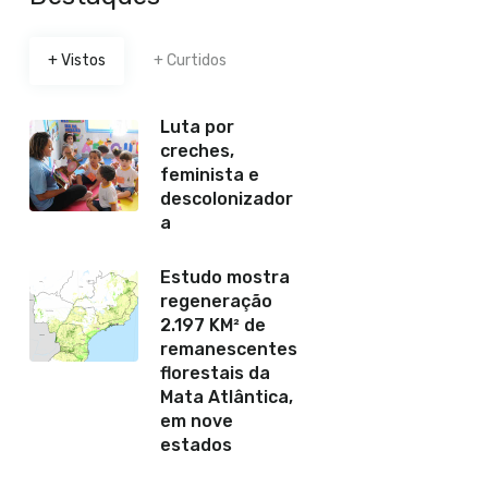
+ Vistos
+ Curtidos
Luta por
creches,
feminista e
descolonizador
a
Estudo mostra
regeneração
2.197 KM² de
remanescentes
florestais da
Mata Atlântica,
em nove
estados