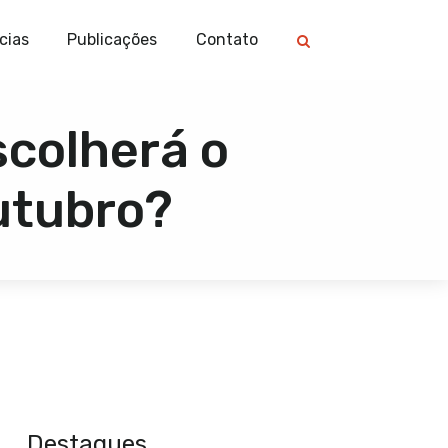
cias
Publicações
Contato
escolherá o
utubro?
Destaques