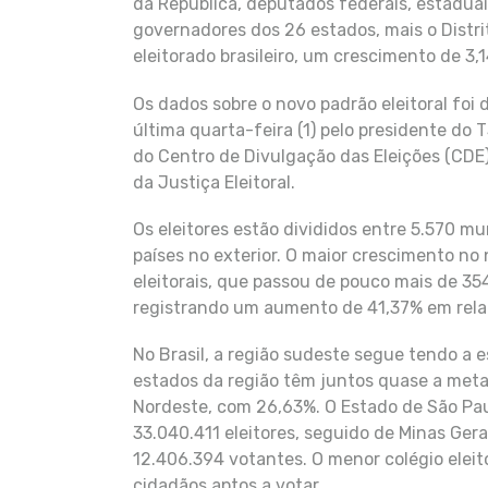
da República, deputados federais, estaduais
governadores dos 26 estados, mais o Distri
eleitorado brasileiro, um crescimento de 3
Os dados sobre o novo padrão eleitoral foi d
última quarta-feira (1) pelo presidente do 
do Centro de Divulgação das Eleições (CDE)
da Justiça Eleitoral.
Os eleitores estão divididos entre 5.570 mu
países no exterior. O maior crescimento no
eleitorais, que passou de pouco mais de 35
registrando um aumento de 41,37% em rela
No Brasil, a região sudeste segue tendo a 
estados da região têm juntos quase a metad
Nordeste, com 26,63%. O Estado de São Paulo
33.040.411 eleitores, seguido de Minas Ger
12.406.394 votantes. O menor colégio eleit
cidadãos aptos a votar.