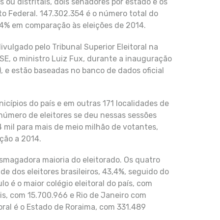
 ou distritais, dois senadores por estado e os
to Federal. 147.302.354 é o número total do
,14% em comparação às eleições de 2014.
ivulgado pelo Tribunal Superior Eleitoral na
TSE, o ministro Luiz Fux, durante a inauguração
, e estão baseadas no banco de dados oficial
nicípios do país e em outras 171 localidades de
 número de eleitores se deu nessas sessões
4 mil para mais de meio milhão de votantes,
ção a 2014.
esmagadora maioria do eleitorado. Os quatro
e dos eleitores brasileiros, 43,4%, seguido do
 é o maior colégio eleitoral do país, com
ais, com 15.700.966 e Rio de Janeiro com
oral é o Estado de Roraima, com 331.489