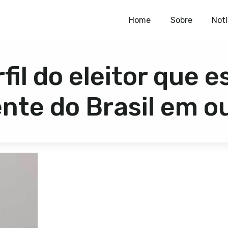
Home
Home
Sobre
Notí
Sobre
fil do eleitor que 
Notícias
Publicações
ente do Brasil em o
Contato