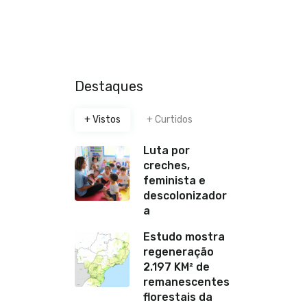
Destaques
+ Vistos
+ Curtidos
Luta por
creches,
feminista e
descolonizador
a
Estudo mostra
regeneração
2.197 KM² de
remanescentes
florestais da