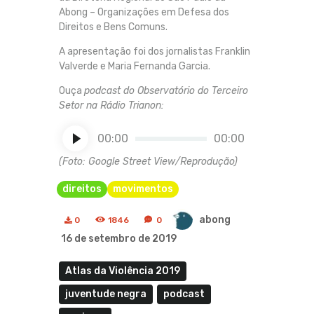
Abong – Organizações em Defesa dos
Direitos e Bens Comuns.
A apresentação foi dos jornalistas Franklin
Valverde e Maria Fernanda Garcia.
Ouça
podcast do Observatório do Terceiro
Setor na Rádio Trianon:
Tocador
00:00
00:00
de
áudio
(Foto: Google Street View/Reprodução)
direitos
movimentos
abong
0
1846
0
16 de setembro de 2019
Atlas da Violência 2019
juventude negra
podcast