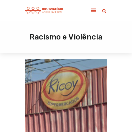
Racismo e Violência
Home
Sobre
Notícias
Publicações
Contato