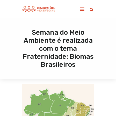
Semana do Meio
Home
Ambiente é realizada
Sobre
com o tema
Notícias
Fraternidade: Biomas
Publicações
Brasileiros
Contato