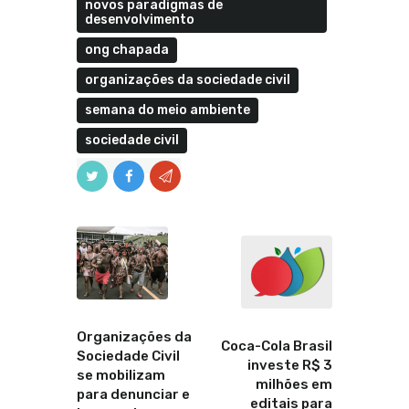
novos paradigmas de
desenvolvimento
ong chapada
organizações da sociedade civil
semana do meio ambiente
sociedade civil
Anterior
Proximo
Organizações da
Coca-Cola Brasil
Sociedade Civil
investe R$ 3
se mobilizam
milhões em
para denunciar e
editais para